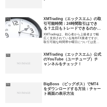
XMTrading（エックスエム）の取
FX
引可能時間：24時間取引はでき
る？土日もトレードできるのか徹
底解説！
XMTradingは、初心者から上級者まで幅
広く支持されている海外FX業者ですが、
取引可能な時間帯や曜日については意外
と知られていません。この記事では、
XMTradingが本当に24時間取引できるの
か、そして土曜・日曜でもトレードがで
XMTrading（エックスエム）公式
FX
きるの...
のYouTube（ユーチューブ）チ
ャンネルをチェック！
BigBoss （ビッグボス）でMT4
FX
をダウンロードする方法：チャー
ト画面の表示方法