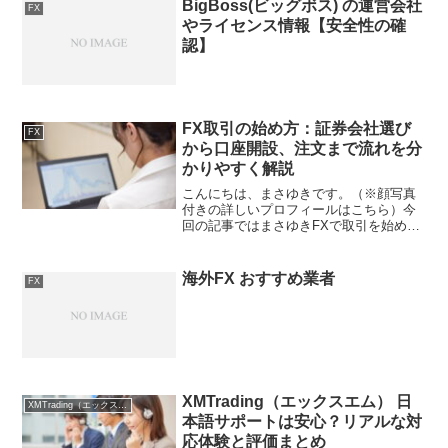
BigBoss(ビッグボス) の運営会社
FX
やライセンス情報【安全性の確
認】
FX取引の始め方：証券会社選び
FX
から口座開設、注文まで流れを分
かりやすく解説
こんにちは、まさゆきです。（※顔写真
付きの詳しいプロフィールはこちら）今
回の記事ではまさゆきFXで取引を始めか
方がイマイチ分からないです！取引を開
始するまで手順を詳しく教えてくださ
い！という話しについてまとめてみよう
海外FX おすすめ業者
FX
と思います。FXに興味は...
XMTrading（エックスエム） 日
XMTrading（エックスエム）
本語サポートは安心？リアルな対
応体験と評価まとめ