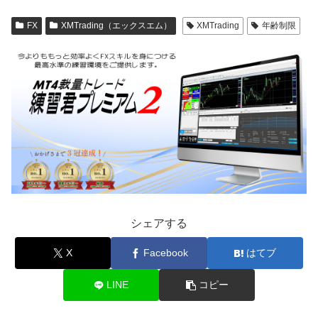
FX
XMTrading（エックスエム）
XMTrading
年齢制限
シェアする
X
Facebook
はてブ
LINE
コピー