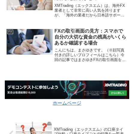
XMTrading（エックスエム）は、海外FX
業者として非常に高い人気を誇ります
が、「海外の業者だから日本語サポート
は期待できないのでは？」と不安に感じ
る方も少なくありません。しかし、
XMTradingは日本語サポートに非常に力
FXの取引画面の見方：スマホで
FX
を入れており...
自分の大切な資金の残高がいくら
あるか確認する場合
こんにちは、まさゆきです。（※顔写真
付きの詳しいプロフィールはこちら）今
回の記事ではまさゆきFXの取引画面を見
ると意味の分からない用語が多くて困
る。それぞれどんな意味があるのか詳し
く教えて！という話しについてです。FX
を始めたばかりの方は、...
ホームページ
XMTrading（エックスエム）の口座タイ
プ比較：口座タイプごとの特徴を一覧表