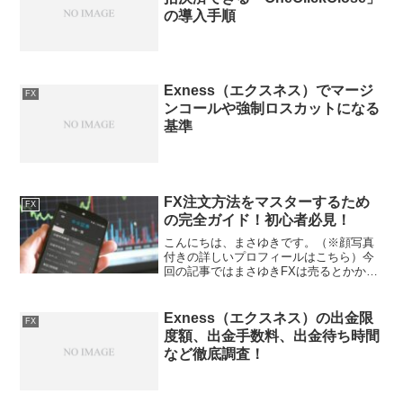
の導入手順
Exness（エクスネス）でマージ
FX
ンコールや強制ロスカットになる
基準
FX注文方法をマスターするため
FX
の完全ガイド！初心者必見！
こんにちは、まさゆきです。（※顔写真
付きの詳しいプロフィールはこちら）今
回の記事ではまさゆきFXは売るとかかい
という注文方法がありますよね！でも、
具体的にどんな注文方法があるか分かり
ません！という話しについてまとめてみ
Exness（エクスネス）の出金限
FX
ようと思います。そこで...
度額、出金手数料、出金待ち時間
など徹底調査！