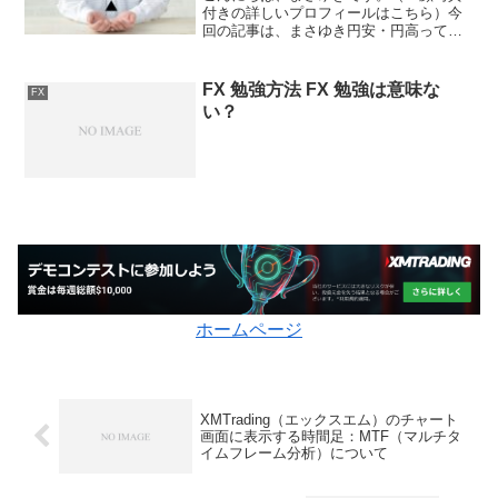
付きの詳しいプロフィールはこちら）今
回の記事は、まさゆき円安・円高って、
よく耳にするけど意味がよく分からな
い！円安・円高の意味やメリット、デメ
リットを詳しく知りたい！という話につ
FX 勉強方法 FX 勉強は意味な
FX
いて詳しく解説してみようと...
い？
ホームページ
XMTrading（エックスエム）のチャート
画面に表示する時間足：MTF（マルチタ
イムフレーム分析）について