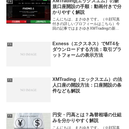
XMTrading(エックスエム）の新
FX
規口座開設の手順：動画付きで分
かりやすく解説
こんにちは、まさゆきです。（※顔写真
付きの詳しいプロフィールはこちら）今
回の記事ではまさゆきXMTradingの新規
口座開設って、どうやってするの？初心
者でも簡単に口座開設できるんですか？
という話しについてです。XMTradingは
Exness（エクスネス）でMT4を
FX
日本国内...
ダウンロードする方法：取引プラ
ットフォームの表示方法
XMTrading（エックスエム）の法
FX
人口座の開設方法：口座開設の条
件なども解説
円安・円高とは？為替相場の仕組
FX
みを分かりやすく解説
こんにちは、まさゆきです。（※顔写真