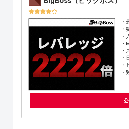
BigBoss（ビッグボス）
・
・
・
・M
・
・
・
・
公