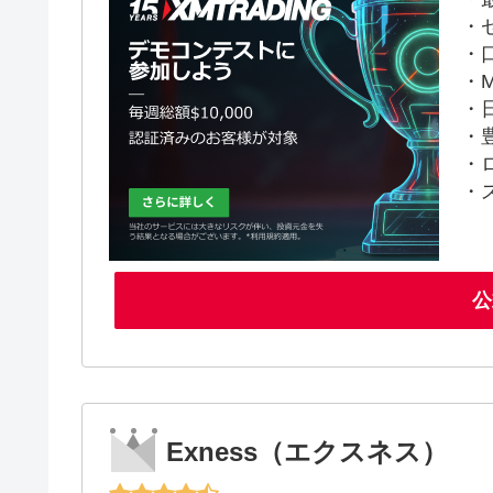
・
・
・M
・
・
・
・
公
Exness（エクスネス）