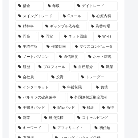
借金
年収
デイトレード
スイングトレード
Gメール
心療内科
精神科
ギャンブル依存症
為替相場
円高
円安
ネット回線
Wi-Fi
平均年収
作業効率
マウスコンピュータ
ノートパソコン
通信速度
ネット環境
経歴
プロフィール
自己紹介
職業
会社員
投資
トレーダー
インターネット
年齢制限
負債
バルサラの破産確率
外国為替証拠金取引
手書きパッド
IMEパッド
税金
所得
副業
経済指標
スキャルピング
キーワード
アフィリエイト
初任給
高所得
ファンダメンタルズ分析