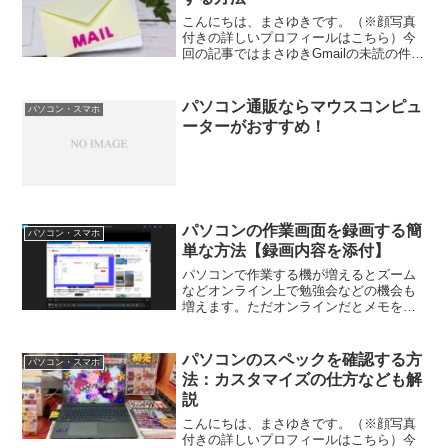
こんにちは、まさゆきです。（※顔写真
付きの詳しいプロフィールはこちら）今
回の記事ではまさゆきGmailの未読の件数
が膨大になってしまった！大量の未読メ
ールを一括既読にする方法って、どうや
るの？という話しについてです。Gmailの
パソコン通販ならマウスコンピュ
パソコン・スマホ
受信トレイの...
ーターがおすすめ！
パソコンの作業画面を録画する簡
パソコン・スマホ
単な方法【録画内容を添付】
パソコンで作業する機が増えるとズーム
などオンライン上で勉強会などの機会も
増えます。ただオンラインだとメモを取
るのが難しくなってしまうこともしばし
ばあります。そこでそんなオンラインで
の勉強会などを録画できる簡単な方法を
パソコンのスペックを確認する方
パソコン・スマホ
紹介します。
法：カスタマイズの仕方なども解
説
こんにちは、まさゆきです。（※顔写真
付きの詳しいプロフィールはこちら）今