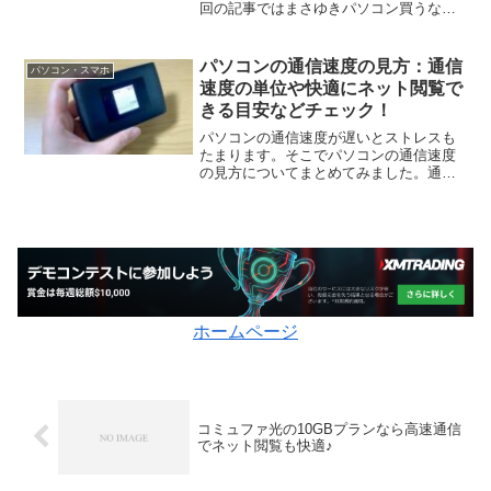
回の記事ではまさゆきパソコン買うなら
ハイスペックがいいですよね！でも、パ
ソコンの性能はどのように調べたらいい
の？という話しについて触れてみようと
パソコンの通信速度の見方：通信
パソコン・スマホ
思います。今日は、近所の...
速度の単位や快適にネット閲覧で
きる目安などチェック！
パソコンの通信速度が遅いとストレスも
たまります。そこでパソコンの通信速度
の見方についてまとめてみました。通信
速度の単位についての解説や、ネット閲
覧が快適にできる通信速度の目安がどれ
くらいかなど詳しく調べました。
ホームページ
コミュファ光の10GBプランなら高速通信
でネット閲覧も快適♪