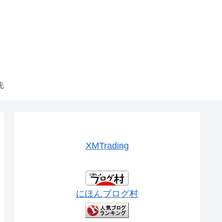
先
XMTrading
にほんブログ村