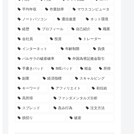
平均年収
作業効率
マウスコンピュータ
ノートパソコン
通信速度
ネット環境
経歴
プロフィール
自己紹介
職業
会社員
投資
トレーダー
インターネット
年齢制限
負債
バルサラの破産確率
外国為替証拠金取引
手書きパッド
IMEパッド
税金
所得
副業
経済指標
スキャルピング
キーワード
アフィリエイト
初任給
高所得
ファンダメンタルズ分析
スプレッド
呑み行為
注文方法
損切り
破産