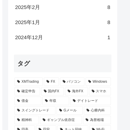
2025年2月
8
2025年1月
8
2024年12月
1
タグ
XMTrading
FX
パソコン
Windows
確定申告
国内FX
海外FX
スマホ
借金
年収
デイトレード
スイングトレード
Gメール
心療内科
精神科
ギャンブル依存症
為替相場
円高
円安
ネット回線
Wi-Fi