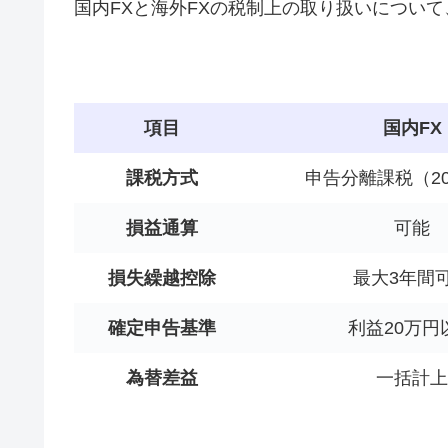
国内FXと海外FXの税制上の取り扱いについ
項目
国内FX
課税方式
申告分離課税（20.
損益通算
可能
損失繰越控除
最大3年間
確定申告基準
利益20万円
為替差益
一括計上