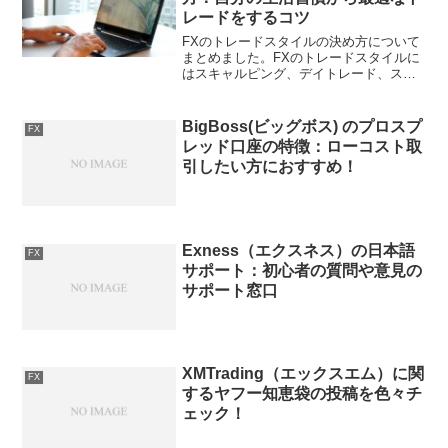
レードをするコツ
FXのトレードスタイルの決め方について
まとめました。FXのトレードスタイルに
はスキャルピング、デイトレード、スイ
ングトレードなどがあります。それらの
トレードスタイルの特徴、それぞれのメ
リット、デメリットを比較します。初心
BigBoss(ビッグボス) のプロスプ
FX
者におすすめのトレードスタイルについ
レッド口座の特徴：ローコスト取
ても触れておきます。
引したい方におすすめ！
Exness（エクスネス）の日本語
FX
サポート：初心者の質問や意見の
サポート窓口
XMTrading（エックスエム）に関
FX
するヤフー知恵袋の投稿を色々チ
ェック！