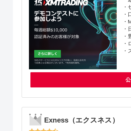
・
・
・M
・
・
・
・
公
Exness（エクスネス）