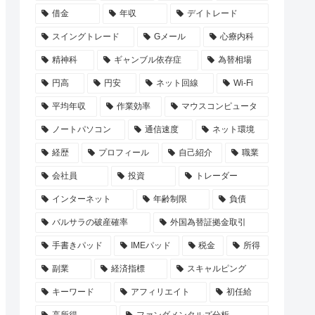
借金
年収
デイトレード
スイングトレード
Gメール
心療内科
精神科
ギャンブル依存症
為替相場
円高
円安
ネット回線
Wi-Fi
平均年収
作業効率
マウスコンピュータ
ノートパソコン
通信速度
ネット環境
経歴
プロフィール
自己紹介
職業
会社員
投資
トレーダー
インターネット
年齢制限
負債
バルサラの破産確率
外国為替証拠金取引
手書きパッド
IMEパッド
税金
所得
副業
経済指標
スキャルピング
キーワード
アフィリエイト
初任給
高所得
ファンダメンタルズ分析