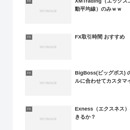
XMTrading（エッ
FX
動平均線）のみｗｗ
FX取引時間 おすすめ
FX
BigBoss(ビッグボ
FX
ルに合わせてカスタマ
Exness（エクスネ
FX
きるか？