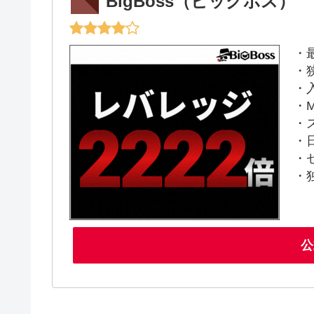
BigBoss（ビッグボス）
・
・
・
・M
・
・
・
・
公