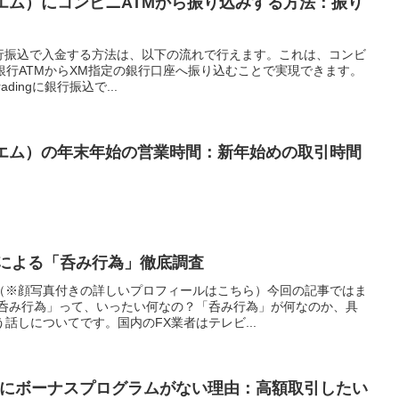
クスエム）にコンビニATMから振り込みする方法：振り
から銀行振込で入金する方法は、以下の流れで行えます。これは、コンビ
銀行ATMからXM指定の銀行口座へ振り込むことで実現できます。
dingに銀行振込で...
ックスエム）の年末年始の営業時間：新年始めの取引時間
者による「呑み行為」徹底調査
（※顔写真付きの詳しいプロフィールはこちら）今回の記事ではま
「呑み行為」って、いったい何なの？「呑み行為」が何なのか、具
話しについてです。国内のFX業者はテレビ...
ス）にボーナスプログラムがない理由：高額取引したい