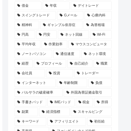
借金
年収
デイトレード
スイングトレード
Gメール
心療内科
精神科
ギャンブル依存症
為替相場
円高
円安
ネット回線
Wi-Fi
平均年収
作業効率
マウスコンピュータ
ノートパソコン
通信速度
ネット環境
経歴
プロフィール
自己紹介
職業
会社員
投資
トレーダー
インターネット
年齢制限
負債
バルサラの破産確率
外国為替証拠金取引
手書きパッド
IMEパッド
税金
所得
副業
経済指標
スキャルピング
キーワード
アフィリエイト
初任給
高所得
ファンダメンタルズ分析