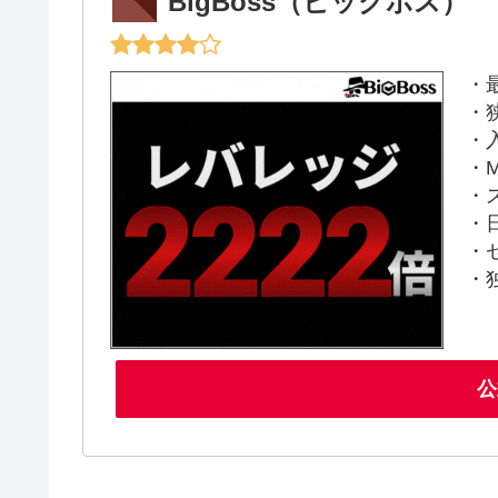
BigBoss（ビッグボス）
・
・
・
・M
・
・
・
・
公