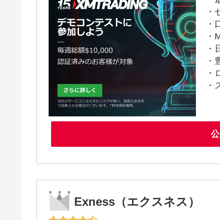
・
・
・M
・
・
・
・
公
Exness（エクスネス）