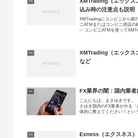
XMTrading（エッ
FX
込み時の注意点も説明
XMTradingにコンビニ
ニATMまたはコンビニ併設の
✅ コンビニATMを使ってXMTra
XMTrading（エ
FX
など
FX業界の闇：国内業
FX
こんにちは、まさゆきです。
さゆき国内のFX業者がやる
体的に教えてください！という
Exness（エクスネ
FX